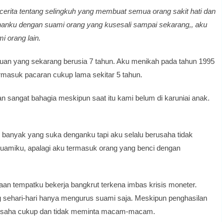
rita tentang selingkuh yang membuat semua orang sakit hati dan
kuhanku dengan suami orang yang kusesali sampai sekarang,, aku
i orang lain.
puan yang sekarang berusia 7 tahun. Aku menikah pada tahun 1995
rmasuk pacaran cukup lama sekitar 5 tahun.
n sangat bahagia meskipun saat itu kami belum di karuniai anak.
u banyak yang suka denganku tapi aku selalu berusaha tidak
suamiku, apalagi aku termasuk orang yang benci dengan
aan tempatku bekerja bangkrut terkena imbas krisis moneter.
g sehari-hari hanya mengurus suami saja. Meskipun penghasilan
berusaha cukup dan tidak meminta macam-macam.