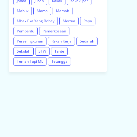
Janda
Jilbab
Kakak
Kakak Ipar
Mabuk
Mama
Mamah
Mbak Eka Yang Bohay
Mertua
Papa
Pembantu
Pemerkosaan
Perselingkuhan
Rekan Kerja
Sedarah
Sekolah
STW
Tante
Teman Tapi ML
Tetangga