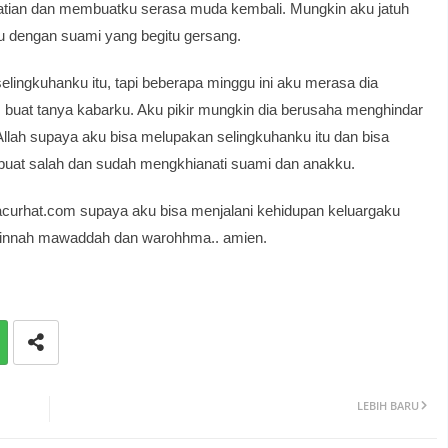
rhatian dan membuatku serasa muda kembali. Mungkin aku jatuh
u dengan suami yang begitu gersang.
ingkuhanku itu, tapi beberapa minggu ini aku merasa dia
s buat tanya kabarku. Aku pikir mungkin dia berusaha menghindar
lah supaya aku bisa melupakan selingkuhanku itu dan bisa
rbuat salah dan sudah mengkhianati suami dan anakku.
curhat.com supaya aku bisa menjalani kehidupan keluargaku
akinnah mawaddah dan warohhma.. amien.
LEBIH BARU