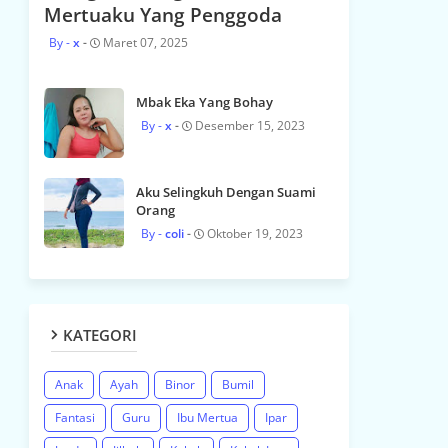
Mertuaku Yang Penggoda
x
Maret 07, 2025
Mbak Eka Yang Bohay
x
Desember 15, 2023
Aku Selingkuh Dengan Suami
Orang
coli
Oktober 19, 2023
KATEGORI
Anak
Ayah
Binor
Bumil
Fantasi
Guru
Ibu Mertua
Ipar