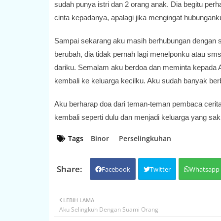
sudah punya istri dan 2 orang anak. Dia begitu pe
cinta kepadanya, apalagi jika mengingat hubungank
Sampai sekarang aku masih berhubungan dengan sel
berubah, dia tidak pernah lagi menelponku atau sm
dariku. Semalam aku berdoa dan meminta kepada Al
kembali ke keluarga kecilku. Aku sudah banyak be
Aku berharap doa dari teman-teman pembaca cerita
kembali seperti dulu dan menjadi keluarga yang s
Tags
Binor
Perselingkuhan
Facebook
Twitter
Whatsapp
LEBIH LAMA
Aku Selingkuh Dengan Suami Orang