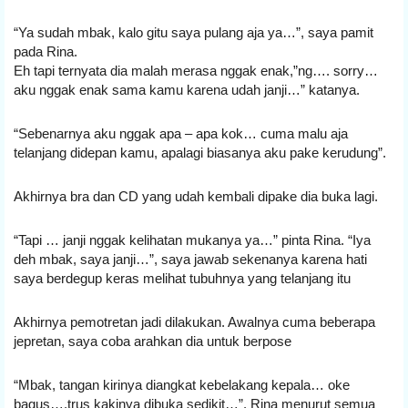
“Ya sudah mbak, kalo gitu saya pulang aja ya…”, saya pamit 
pada Rina.
Eh tapi ternyata dia malah merasa nggak enak,”ng…. sorry…
aku nggak enak sama kamu karena udah janji…” katanya.
“Sebenarnya aku nggak apa – apa kok… cuma malu aja 
telanjang didepan kamu, apalagi biasanya aku pake kerudung”.
Akhirnya bra dan CD yang udah kembali dipake dia buka lagi.
“Tapi … janji nggak kelihatan mukanya ya…” pinta Rina. “Iya 
deh mbak, saya janji…”, saya jawab sekenanya karena hati 
saya berdegup keras melihat tubuhnya yang telanjang itu
Akhirnya pemotretan jadi dilakukan. Awalnya cuma beberapa 
jepretan, saya coba arahkan dia untuk berpose
“Mbak, tangan kirinya diangkat kebelakang kepala… oke 
bagus….trus kakinya dibuka sedikit…”. Rina menurut semua 