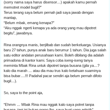
(sorry nama saya harus disensor…) apakah kamu pernah 
memotret model bugil?”
Terus terang saya belum pernah jadi saya jawab dengan 
mantap,
“Belum mbak, emang kenapa?”
“Aku nggak ngerti kenapa ya ada orang yang mau dipotret 
begitu”, jawabnya.
Rina orangnya manis, berjilbab dan sudah berkeluarga. Usianya 
baru 27 tahun, punya anak baru berumur 1 tahun. Dia juga salah 
satu editor andalan perusahaan kami. Boleh dibilang dia adalah 
primadona di kantor kami. Saya coba iseng-iseng tanya 
meminta Mbak Rina untuk dipotret tanpa busana (gila ya…? 
kalo dia marah … atau dia mau trus kalo ketahuan suaminya 
bisa bubar….!!! Padahal pacar sendiri aja belum pernah difoto 
bugil…).
So, saya to the point aja,
“Ehmm … Mbak Rina mau nggak kalo saya potret tanpa 
busana, tapi ini bukan porno lho, saya buat yang artistik”.