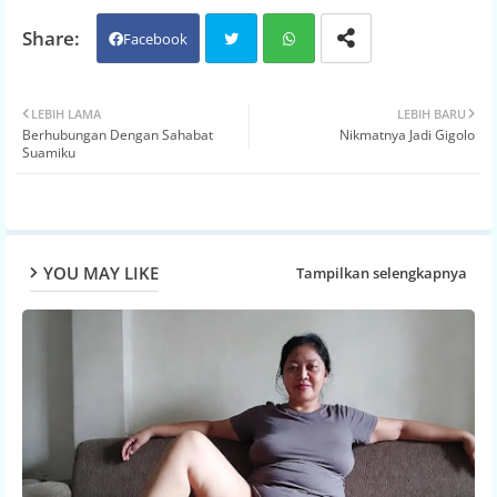
Facebook
Twit
Wh
LEBIH LAMA
LEBIH BARU
Berhubungan Dengan Sahabat
Nikmatnya Jadi Gigolo
ter
atsa
Suamiku
pp
YOU MAY LIKE
Tampilkan selengkapnya