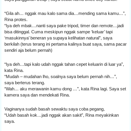
“Gila ah… nggak mau kalo sama dia…mending sama kamu…”, 
Rina protes.
“Iya deh mbak…nanti saya pake tripod, timer dan remote…jadi 
bisa ditinggal. Cuma meskipun nggak sampe ‘keluar’ tapi 
‘masukinnya’ beneran ya supaya kelihatan natural”, saya 
berkilah (terus terang ini pertama kalinya buat saya, sama pacar 
sendiri aja belum pernah)
“Iya deh…tapi kalo udah nggak tahan cepet keluarin di luar ya”, 
kata Rina.
“Mudah – mudahan lho, soalnya saya belum pernah nih…”, 
saya berterus terang.
“Wah… aku merawanin kamu dong …”, kata Rina lagi. Saya set 
kamera saya dan mendekati Rina.
Vaginanya sudah basah sewaktu saya coba pegang,
“Udah basah kok…jadi nggak akan sakit”, Rina meyakinkan 
saya.