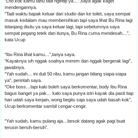
“Lho kok kamu tahu tadi ngintip ya…”,saya agak kaget 
mendengannya.
“Tadi waktu bapak keluar dari studio dan ke toilet, saya sempat 
masuk kedalam mau membersihkan tapi saya lihat Bu Rina lagi 
telanjang disitu ya saya keluar lagi, tapi sebelumnya saya 
sempat pegang tetek dan itunya, Bu Rina cuma mendesah…”, 
kata Ucup
“Ibu Rina lihat kamu…”,tanya saya.
“Kayaknya sih nggak soalnya merem dan nggak bergerak lagi”, 
jawabnya.
“Yah sudah… ini duit 50 ribu, kamu jangan bilang siapa-siapa 
ya”, perintah saya.
“Oke boss…tapi kalo boleh saya berkomentar, body Ibu Rina 
bagus banget ya pak… kalo saya punya istri kayak dia pasti tiap 
hari udah saya kerjain, wong begitu saja saya udah basah kok”, 
Ucup berkomentar sambil cengar-cengir.
“Yah sudah, kamu pulang aja…besok datang agak pagi buat 
terusin bersih-bersih”.