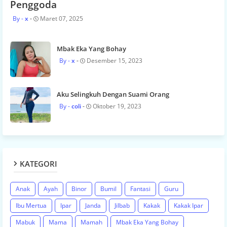
Penggoda
x
Maret 07, 2025
Mbak Eka Yang Bohay
x
Desember 15, 2023
Aku Selingkuh Dengan Suami Orang
coli
Oktober 19, 2023
KATEGORI
Anak
Ayah
Binor
Bumil
Fantasi
Guru
Ibu Mertua
Ipar
Janda
Jilbab
Kakak
Kakak Ipar
Mabuk
Mama
Mamah
Mbak Eka Yang Bohay