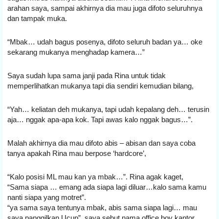
arahan saya, sampai akhirnya dia mau juga difoto seluruhnya 
dan tampak muka.
“Mbak… udah bagus posenya, difoto seluruh badan ya… oke 
sekarang mukanya menghadap kamera…”
Saya sudah lupa sama janji pada Rina untuk tidak 
memperlihatkan mukanya tapi dia sendiri kemudian bilang, 
“Yah… keliatan deh mukanya, tapi udah kepalang deh… terusin 
aja… nggak apa-apa kok. Tapi awas kalo nggak bagus…”.
Malah akhirnya dia mau difoto abis – abisan dan saya coba 
tanya apakah Rina mau berpose ‘hardcore’,
“Kalo posisi ML mau kan ya mbak…”. Rina agak kaget,
“Sama siapa … emang ada siapa lagi diluar…kalo sama kamu 
nanti siapa yang motret”.
“ya sama saya tentunya mbak, abis sama siapa lagi… mau 
saya panggilkan Ucup”, saya sebut nama office boy kantor.