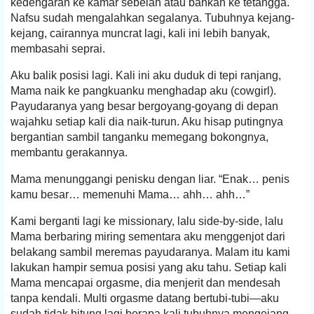
kedengaran ke kamar sebelah atau bahkan ke tetangga.
Nafsu sudah mengalahkan segalanya. Tubuhnya kejang-
kejang, cairannya muncrat lagi, kali ini lebih banyak,
membasahi seprai.
Aku balik posisi lagi. Kali ini aku duduk di tepi ranjang,
Mama naik ke pangkuanku menghadap aku (cowgirl).
Payudaranya yang besar bergoyang-goyang di depan
wajahku setiap kali dia naik-turun. Aku hisap putingnya
bergantian sambil tanganku memegang bokongnya,
membantu gerakannya.
Mama menunggangi penisku dengan liar. “Enak… penis
kamu besar… memenuhi Mama… ahh… ahh…”
Kami berganti lagi ke missionary, lalu side-by-side, lalu
Mama berbaring miring sementara aku menggenjot dari
belakang sambil meremas payudaranya. Malam itu kami
lakukan hampir semua posisi yang aku tahu. Setiap kali
Mama mencapai orgasme, dia menjerit dan mendesah
tanpa kendali. Multi orgasme datang bertubi-tubi—aku
sudah tidak hitung lagi berapa kali tubuhnya mengejang