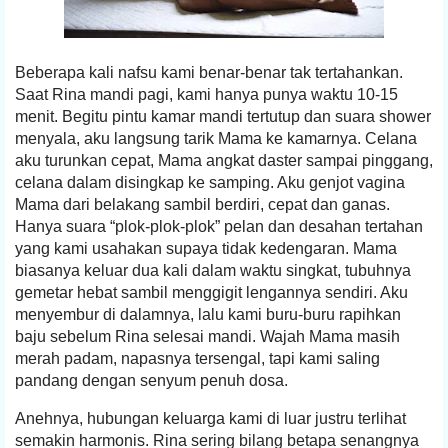
Beberapa kali nafsu kami benar-benar tak tertahankan.
Saat Rina mandi pagi, kami hanya punya waktu 10-15
menit. Begitu pintu kamar mandi tertutup dan suara shower
menyala, aku langsung tarik Mama ke kamarnya. Celana
aku turunkan cepat, Mama angkat daster sampai pinggang,
celana dalam disingkap ke samping. Aku genjot vagina
Mama dari belakang sambil berdiri, cepat dan ganas.
Hanya suara “plok-plok-plok” pelan dan desahan tertahan
yang kami usahakan supaya tidak kedengaran. Mama
biasanya keluar dua kali dalam waktu singkat, tubuhnya
gemetar hebat sambil menggigit lengannya sendiri. Aku
menyembur di dalamnya, lalu kami buru-buru rapihkan
baju sebelum Rina selesai mandi. Wajah Mama masih
merah padam, napasnya tersengal, tapi kami saling
pandang dengan senyum penuh dosa.
Anehnya, hubungan keluarga kami di luar justru terlihat
semakin harmonis. Rina sering bilang betapa senangnya