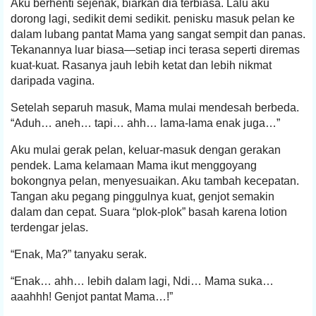
Aku berhenti sejenak, biarkan dia terbiasa. Lalu aku
dorong lagi, sedikit demi sedikit. penisku masuk pelan ke
dalam lubang pantat Mama yang sangat sempit dan panas.
Tekanannya luar biasa—setiap inci terasa seperti diremas
kuat-kuat. Rasanya jauh lebih ketat dan lebih nikmat
daripada vagina.
Setelah separuh masuk, Mama mulai mendesah berbeda.
“Aduh… aneh… tapi… ahh… lama-lama enak juga…”
Aku mulai gerak pelan, keluar-masuk dengan gerakan
pendek. Lama kelamaan Mama ikut menggoyang
bokongnya pelan, menyesuaikan. Aku tambah kecepatan.
Tangan aku pegang pinggulnya kuat, genjot semakin
dalam dan cepat. Suara “plok-plok” basah karena lotion
terdengar jelas.
“Enak, Ma?” tanyaku serak.
“Enak… ahh… lebih dalam lagi, Ndi… Mama suka…
aaahhh! Genjot pantat Mama…!”