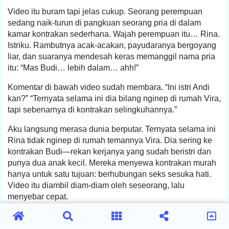
Video itu buram tapi jelas cukup. Seorang perempuan
sedang naik-turun di pangkuan seorang pria di dalam
kamar kontrakan sederhana. Wajah perempuan itu… Rina.
Istriku. Rambutnya acak-acakan, payudaranya bergoyang
liar, dan suaranya mendesah keras memanggil nama pria
itu: “Mas Budi… lebih dalam… ahh!”
Komentar di bawah video sudah membara. “Ini istri Andi
kan?” “Ternyata selama ini dia bilang nginep di rumah Vira,
tapi sebenarnya di kontrakan selingkuhannya.”
Aku langsung merasa dunia berputar. Ternyata selama ini
Rina tidak nginep di rumah temannya Vira. Dia sering ke
kontrakan Budi—rekan kerjanya yang sudah beristri dan
punya dua anak kecil. Mereka menyewa kontrakan murah
hanya untuk satu tujuan: berhubungan seks sesuka hati.
Video itu diambil diam-diam oleh seseorang, lalu
menyebar cepat.
Aku tidak bisa diam. Dengan bantuan teman kerja dekatku
yang kebetulan kenal istri Budi, kami berempat (aku,