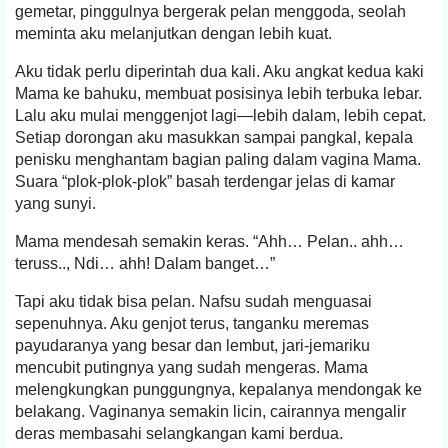
gemetar, pinggulnya bergerak pelan menggoda, seolah
meminta aku melanjutkan dengan lebih kuat.
Aku tidak perlu diperintah dua kali. Aku angkat kedua kaki
Mama ke bahuku, membuat posisinya lebih terbuka lebar.
Lalu aku mulai menggenjot lagi—lebih dalam, lebih cepat.
Setiap dorongan aku masukkan sampai pangkal, kepala
penisku menghantam bagian paling dalam vagina Mama.
Suara “plok-plok-plok” basah terdengar jelas di kamar
yang sunyi.
Mama mendesah semakin keras. “Ahh… Pelan.. ahh…
teruss.., Ndi… ahh! Dalam banget…”
Tapi aku tidak bisa pelan. Nafsu sudah menguasai
sepenuhnya. Aku genjot terus, tanganku meremas
payudaranya yang besar dan lembut, jari-jemariku
mencubit putingnya yang sudah mengeras. Mama
melengkungkan punggungnya, kepalanya mendongak ke
belakang. Vaginanya semakin licin, cairannya mengalir
deras membasahi selangkangan kami berdua.