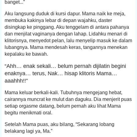
banget...”
Aku langsung duduk di kursi dapur. Mama naik ke meja,
membuka kakinya lebar di depan wajahku, daster
disingkap ke pinggang. Aku tenggelam di antara pahanya
dan menjilat vaginanya dengan lahap. Lidahku menari di
klitorisnya, menyedot pelan, lalu menyelip masuk ke dalam
lubangnya. Mama mendesah keras, tangannya menekan
kepalaku ke bawah.
“Ahh… enak sekali… belum pernah dijilatin begini
enaknya… terus, Nak… hisap klitoris Mama…
aaahhh!!”
Mama keluar berkali-kali. Tubuhnya mengejang hebat,
cairannya muncrat ke mulut dan daguku. Dia menjerit puas
setiap orgasme datang, belum pernah aku lihat Mama
begitu menikmati oral.
Setelah Mama puas, aku bilang, “Sekarang lobang
belakang lagi ya, Ma.”